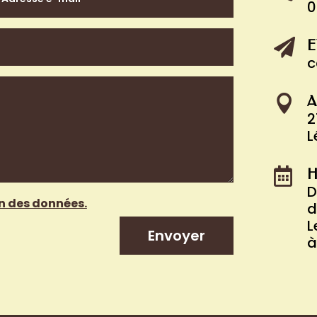
0

E
c

A
2
L

H
D
on des données.
d
L
Envoyer
à