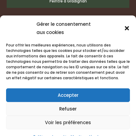
Peintre à Gradignan
Gérer le consentement
Peintre intérieur et extérieur à Léognan
Revêtements murs et sols à Léognan
aux cookies
Peintre décorateur à Léognan
Pose papier peint à Léognan
Peintre à Léognan
Pour offrir les meilleures expériences, nous utilisons des
technologies telles que les cookies pour stocker et/ou accéder
aux informations des appareils. Le fait de consentir à ces
technologies nous permettra de traiter des données telles que le
comportement de navigation ou les ID uniques sur ce site. Le fait
de ne pas consentir ou de retirer son consentement peut avoir
un effet négatif sur certaines caractéristiques et fonctions.
Accepter
Refuser
Mentions légales
Voir les préférences
© 2022 Ducos Peinture Tous droits réservés.